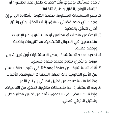
حدد مسألتك بوضوح: مثلاً “حضانة طفل بعد الطلاق” أو
“إنهاء الزواج باتفاق وكتابة النفقة”.
جمع المستندات المطلوبة: صفحة الهوية، شهادة الزواج إن
وجدت، أي حكم قضائي سابق، إثبات الدخل، وأي وثائق
أخرى تتعلّق بالقضية.
البحث عن منصات أو محامين أو مستشارين عبر الإنترنت
متخصصين في الأحوال الشخصية، مع تقييمات واضحة
ورخصة مهنية.
تحديد موعد الاستشارة؛ بعض الاستشارات أون لاين تكون
فورية، والأخرى تحتاج تحديد ميعاد مسبق.
أثناء الاستشارة: كن صادقاً ومفصّلاً في شرح الحالة، اسأل
عن الأطر القانونية ذات الصلة، الخطوات المتوقعة، الأتعاب،
وختاماً ما ستحتاجه من تمثيل قضائي إن لزم الأمر.
بعد الاستشارة: خذ ملاحظات مكتوبة، تحقق من التوصيات،
وإذا قررت المضي في الدعوى، تأكد من تعيين محامٍ محلي
وتمثيل قانوني فعلي.