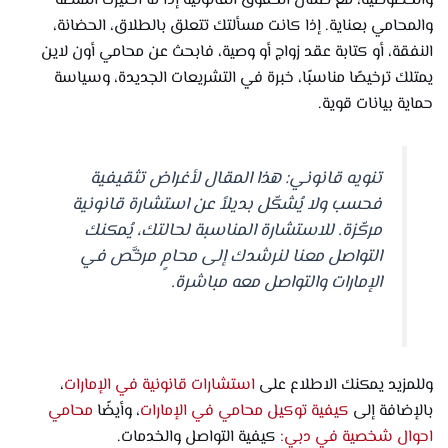
والخصوصية، مع ضمان الحقوق القانونية إذا ما اختيرت المنصة
والمحامي بعناية. إذا كانت مسألتك تتعلق بالطلاق، الحضانة،
النفقة، أو كتابة عقد زواج أو وصية، فابحث عن محامي أون لاين
يمتلك ترخيصًا مناسبًا، خبرة في التشريعات الجديدة، وسياسة
حماية بيانات قوية.
تنويه قانوني: هذا المقال لأغراض تثقيفية
فحسب ولا يُشكّل بديلاً عن استشارة قانونية
مركّزة. للاستشارة المناسبة لحالتك، يُمكنك
التواصل معنا لنرشدك إلى محامٍ مرخَّص في
الإمارات والتواصل معه مباشرة.
وللمزيد يمكنك الاطلاع على
استشارات قانونية في الإمارات
،
بالإضافة إلى
كيفية توكيل محامي في الإمارات
، وأيضًا
محامي
احوال شخصية في دبي:
كيفية التواصل والخدمات.