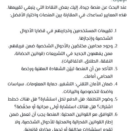
الإمارات؟
عند البحث عن منصة جيدة، إليك بعض النقاط التي ينبغي تقييمها.
هذه المعايير تساعدك في المقارنة بين المنصات واختيار الأفضل:
تقييمات المستخدمين وتجاربهم في قضايا الأحوال
الشخصية وإنجازها.
وجود محامين مختصّين بالأحوال الشخصية ضمن فريقهم،
ممن يفهمون الجديد في التشريعات (قوانين الحضانة،
النفقة، الطلاق، الاتفاقيات).
التأكد من أن المنصة تبيّن الشهادة المهنية ورخصة
المحامي أمامك.
ضمان الأمان التقني: التشفير، حماية المعلومات، سياسات
واضحة للخصوصية والبيانات.
وضوح التكلفة: هل الدفع لكل استشارة؟ هل هناك خطط
اشتراك؟ هل هنالك استشارة أولى مجانية أو مخفّضة؟
التوافق مع القوانين المحلية: المنصة يجب أن تعمل ضمن
إطار القوانين الفدرالية والمحلية للأحوال الشخصية، ولا
تقدم استشارات مخالفة أو تحمل مخاطر قانونية.