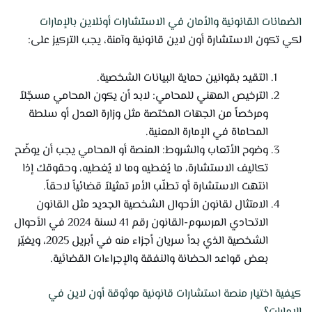
الضمانات القانونية والأمان في الاستشارات أونلاين بالإمارات
لكي تكون الاستشارة أون لاين قانونية وآمنة، يجب التركيز على:
التقيد بقوانين حماية البيانات الشخصية.
الترخيص المهني للمحامي: لابد أن يكون المحامي مسجّلاً
ومرخصاً من الجهات المختصة مثل وزارة العدل أو سلطة
المحاماة في الإمارة المعنية.
وضوح الأتعاب والشروط: المنصة أو المحامي يجب أن يوضّح
تكاليف الاستشارة، ما يُغطيه وما لا يُغطيه، وحقوقك إذا
انتهت الاستشارة أو تطلّب الأمر تمثيلاً قضائياً لاحقاً.
الامتثال لقانون الأحوال الشخصية الجديد مثل القانون
الاتحادي المرسوم-القانون رقم 41 لسنة 2024 في الأحوال
الشخصية الذي بدأ سريان أجزاء منه في أبريل 2025، ويغيّر
بعض قواعد الحضانة والنفقة والإجراءات القضائية.
كيفية اختيار منصة استشارات قانونية موثوقة أون لاين في