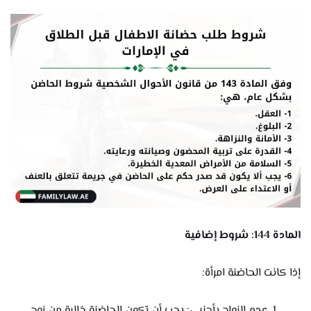
المادة 144: شروط إضافية
إذا كانت الحاضنة امرأة:
عدم الزواج بأجنبي: يجب أن تكون الحاضنة خالية من زوج