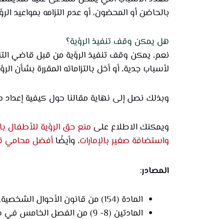
بالحاضن أو المحضون، أو عدم التزامه بمواعيد الرؤي
هل يمكن وقف تنفيذ الرؤية؟
نعم، يمكن وقف تنفيذ الرؤية من قبل قاضي الت
لأسباب جدية، أو أخل بالتزاماته المقررة بشأن الرؤي
وبذلك نصل إلى نهاية مقالنا حول كيفية إعداد مذ
ويمكنك الاطلاع على
منع حق الرؤية للأطفال بال
واستضافة صغير بالإمارات
، وأيضًا
أفضل محامي قض
المصادر
:
المادة (154) من قانون الأحوال الشخصية.
المادتين (8- 9) من الفصل الخامس في دليل الإجراءات التنظيمية في مسائل الأحوال الشخصية- رؤية المحضون.