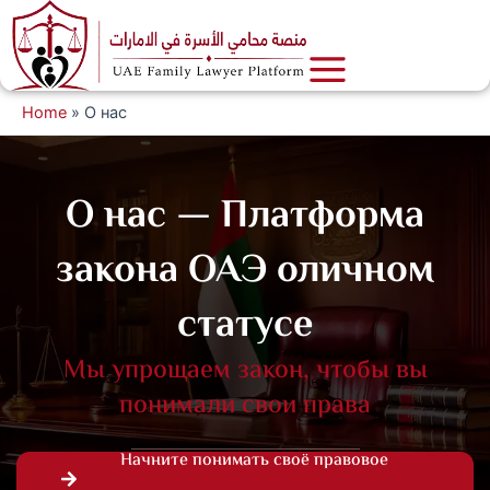
Перейти
к
содержимому
Home
»
О нас
О нас — Платформа
закона ОАЭ оличном
статусе
Мы упрощаем закон, чтобы вы
понимали свои права
Начните понимать своё правовое