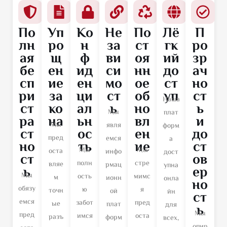
По
Уп
Ко
Не
По
Лё
П
лн
ро
н
за
ст
гк
ро
ая
щ
ф
ви
оя
ий
зр
бе
ен
ид
си
нн
до
ач
сп
ие
ен
мо
ое
ст
но
ри
за
ци
ст
об
уп
ст
Наша
ст
ко
ал
ь
но
ь
Мы
плат
ра
на
ьн
вл
и
Мы
явля
форм
ст
ос
ен
до
пред
емся
а
но
ть
ие
ст
Мы
Мы
оста
инфо
дост
ст
ов
полн
стре
вляе
рмац
упна
ь
ер
Мы
ость
мимс
м
ионн
онла
но
обязу
ю
я
точн
ой
йн
ст
емся
забот
пред
ые
плат
для
ь
Мы
пред
имся
оста
разъ
форм
всех,
опир