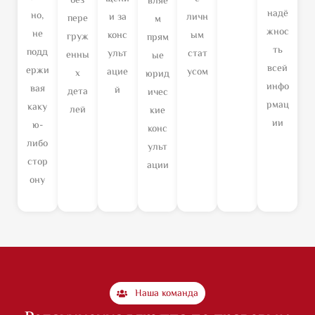
без
вляе
надё
но,
и за
личн
пере
м
жнос
не
конс
ым
груж
прям
ть
подд
ульт
стат
енны
ые
всей
ержи
ацие
усом
х
юрид
инфо
вая
й
дета
ичес
рмац
каку
лей
кие
ии
ю-
конс
либо
ульт
стор
ации
ону
Наша команда