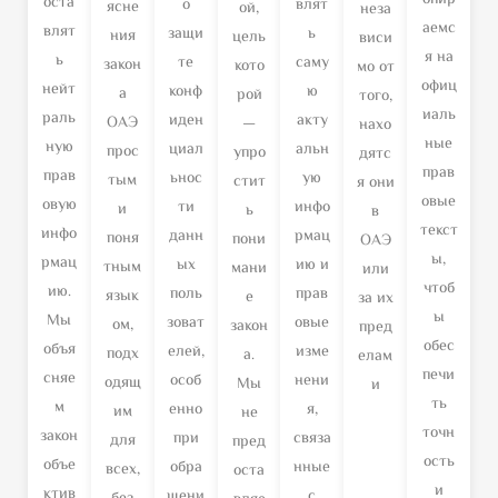
оста
о
влят
ясне
ой,
неза
аемс
влят
защи
ь
ния
цель
виси
я на
ь
те
саму
закон
кото
мо от
офиц
нейт
конф
ю
а
рой
того,
иаль
раль
иден
акту
ОАЭ
—
нахо
ные
ную
циал
альн
прос
упро
дятс
прав
прав
ьнос
ую
тым
стит
я они
овые
овую
ти
инфо
и
ь
в
текст
инфо
данн
рмац
поня
пони
ОАЭ
ы,
рмац
ых
ию и
тным
мани
или
чтоб
ию.
поль
прав
язык
е
за их
ы
Мы
зоват
овые
ом,
закон
пред
обес
объя
елей,
изме
подх
а.
елам
печи
сняе
особ
нени
одящ
Мы
и
ть
м
енно
я,
им
не
точн
закон
при
связа
для
пред
ость
объе
обра
нные
всех,
оста
и
ктив
щени
с