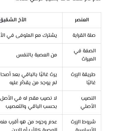
العنصر
الأخ الشقيق
صلة القرابة
يشترك مع المتوفى في الأب
الصفة في
من العصبة بالنفس
الميراث
طريقة الإرث
يرث غالبًا بالباقي بعد أصحا
غالبًا
لم يوجد من يقدَّم عليه
النصيب
لا نصيب مقدر له في الأصل،
الأصلي
بحسب الباقي والتعصيب
شروط الإرث
عدم وجود من هو أقرب منه
الأساسية
العصبة كالأب أو الابن