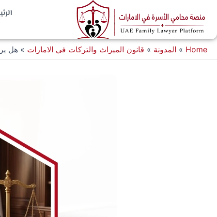
خطي
الرئ
لى
لمحتوى
Home
»
المدونة
»
قانون الميراث والتركات في الامارات
»
هل يرث