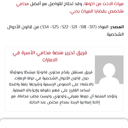
ميراث الاخت من اخوها
، وقد تحتاج للتواصل مع أفضل
محامي
متخصص بقضايا الميراث بدبي
.
المصدر
: المواد (317- 318- 321- 322- 325- 334) من قانون الأحوال
الشخصية.
فريق تحرير منصة محامي الأسرة في
الامارات
فريق مستقل يقدّم محتوى قانونيًا مبسّطًا وموثوقًا
حول قانون الأحوال الشخصية في دولة الإمارات،
بالاعتماد على النصوص الرسمية وشرحها بلغة واضحة
تساعد القارئ على فهم حقوقه وإجراءاته العملية.
وتؤكد المنصة أن دورها معرفي وتوعوي، وليست مكتب محاماة، مع
إتاحة إمكانية الربط بمحامٍ مختص عند الحاجة.