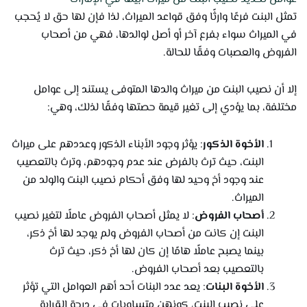
تمثل البنت فرعًا وارثًا وفق قواعد الميراث، لذا فإن لها حق لا يُحجب
في الميراث سواء بفرع آخر أو أصل لوالدها، فهي من أصحاب
الفروض والعصبات وفقًا للحالة.
إلا أن نصيب البنت من ميراث والدها المتوفى يستند إلى عوامل
مختلفة، بما يؤدي إلى تغير قيمة حصتها وفقًا لذلك، وهي:
الأخوة الذكور
: يؤثر وجود الأبناء الذكور وعددهم على ميراث
البنت، حيث ترث بالفرض عند عدم وجودهم، وترث بالتعصيب
عند وجود أخ وحيد لها وفق أحكام نصيب البنت والولد من
الميراث.
أصحاب الفروض
: لا يمثل أصحاب الفروض عاملًا لتغير نصيب
البنت إن كانت من أصحاب الفروض ولم يوجد لها أخ ذكر،
بينما يصبح عاملًا هامًا إن كان لها أخ ذكر، حيث ترث
بالتعصيب بعد أصحاب الفروض.
الأخوة البنات
: يعد عدد البنات أحد أهم العوامل التي تؤثر
على نصيب البنت، كونهن متساويات في درجة القرابة